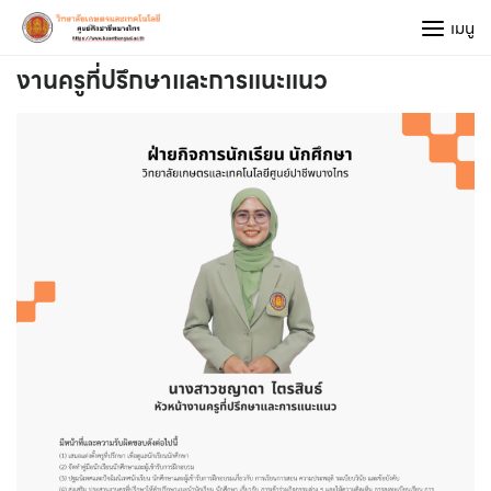
Skip
เมนู
to
content
งานครูที่ปรึกษาและการแนะแนว