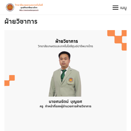
Skip
เมนู
to
content
ฝ่ายวิชาการ