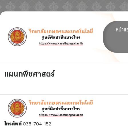
Skip
to
หน้าแ
content
แผนกพืชศาสตร์
โทรศัพท์
035-704-152