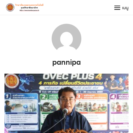
Skip
เมนู
to
content
pannipa