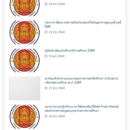
26 มิ.ย. 2569
ประกาศ เรื่องมาตรการป้องกันและแก้ไขปัญหาการสูบบุหรี่ บุหรี่
ไฟฟ้า
22 มิ.ย. 2569
คู่มือนักเรียนนักศึกษาปีการศึกษา 2569
12 พ.ค. 2569
ระเบียบสำนักงานคณะกรรมการการอาชีวศึกษา ว่าด้วยการ
บริหารสถานศึกษา พ.ศ.2569
27 มี.ค. 2569
แนวทางการปฏิบัติงาน ณ ที่พักอาศัย (Work From Home)
ของข้าราชการครูและบุคลากรทางการศึกษา
26 มี.ค. 2569