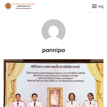
Skip
เมนู
to
content
pannipa