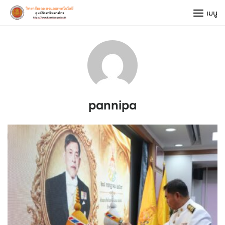
Skip
เมนู
to
content
pannipa