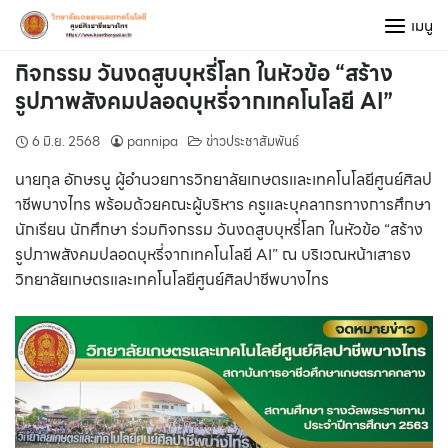
Skip
เมนู
to
content
กิจกรรม วันงดสูบบุหรี่โลก ในหัวข้อ “สร้าง
รูปภาพสังคมปลอดบุหรี่จากเทคโนโลยี AI”
6 มิ.ย. 2568
pannipa
ข่าวประชาสัมพันธ์
นายกุล อักษรนู ผู้อำนวยการวิทยาลัยเกษตรและเทคโนโลยีศูนย์ศิลป
าชีพบางไทร พร้อมด้วยคณะผู้บริหาร ครูและบุคลากรทางการศึกษา
นักเรียน นักศึกษา ร่วมกิจกรรม วันงดสูบบุหรี่โลก ในหัวข้อ “สร้าง
รูปภาพสังคมปลอดบุหรี่จากเทคโนโลยี AI” ณ บริเวณหน้าเสาธง
วิทยาลัยเกษตรและเทคโนโลยีศูนย์ศิลปาชีพบางไทร