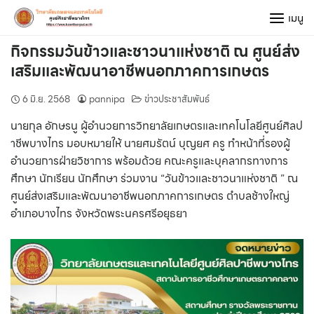
Skip
เมนู
to
content
กิจกรรมวันข้าวและชาวนาแห่งชาติ ณ ศูนย์ส่ง
เสริมและพัฒนาอาชีพนอกภาคการเกษตร
6 มิ.ย. 2568
pannipa
ข่าวประชาสัมพันธ์
นายกุล อักษรนู ผู้อำนวยการวิทยาลัยเกษตรและเทคโนโลยีศูนย์ศิลป
าชีพบางไทร มอบหมายให้ นายศมรัตน์ บุญยศ ครู ทำหน้าที่รองผู้
อำนวยการฝ่ายวิชาการ พร้อมด้วย คณะครูและบุคลากรทางการ
ศึกษา นักเรียน นักศึกษา ร่วมงาน “วันข้าวและชาวนาแห่งชาติ ” ณ
ศูนย์ส่งเสริมและพัฒนาอาชีพนอกภาคการเกษตร ตำบลช้างใหญ่
อำเภอบางไทร จังหวัดพระนครศรีอยุธยา