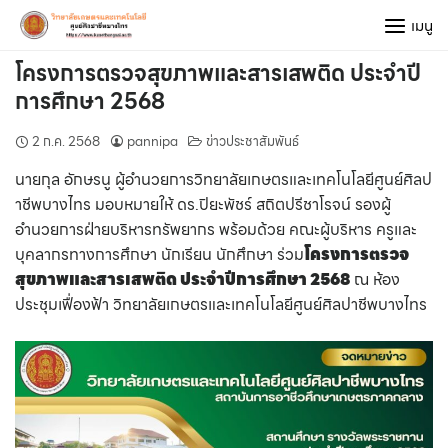
Skip
เมนู
to
content
โครงการตรวจสุขภาพและสารเสพติด ประจำปี
การศึกษา 2568
2 ก.ค. 2568
pannipa
ข่าวประชาสัมพันธ์
นายกุล อักษรนู ผู้อำนวยการวิทยาลัยเกษตรและเทคโนโลยีศูนย์ศิลป
าชีพบางไทร มอบหมายให้ ดร.ปิยะพัชร์ สถิตปรีชาโรจน์ รองผู้
อำนวยการฝ่ายบริหารทรัพยากร พร้อมด้วย คณะผู้บริหาร ครูและ
บุคลากรทางการศึกษา นักเรียน นักศึกษา ร่วม
โครงการตรวจ
สุขภาพและสารเสพติด ประจำปีการศึกษา 2568
ณ ห้อง
ประชุมเฟื่องฟ้า วิทยาลัยเกษตรและเทคโนโลยีศูนย์ศิลปาชีพบางไทร