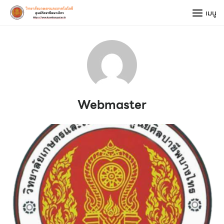
Skip
เมนู
to
content
Webmaster