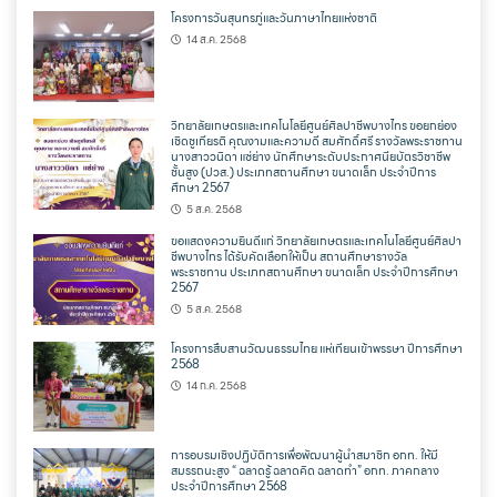
โครงการวันสุนทรภู่และวันภาษาไทยแห่งชาติ
14 ส.ค. 2568
วิทยาลัยเกษตรและเทคโนโลยีศูนย์ศิลปาชีพบางไทร ขอยกย่อง
เชิดชูเกียรติ คุณงามและความดี สมศักดิ์ศรี รางวัลพระราชทาน
นางสาววนิดา แซ่ย่าง นักศึกษาระดับประกาศนียบัตรวิชาชีพ
ชั้นสูง (ปวส.) ประเภทสถานศึกษา ขนาดเล็ก ประจำปีการ
ศึกษา 2567
5 ส.ค. 2568
ขอแสดงความยินดีแก่ วิทยาลัยเกษตรและเทคโนโลยีศูนย์ศิลปา
ชีพบางไทร ได้รับคัดเลือกให้เป็น สถานศึกษารางวัล
พระราชทาน ประเภทสถานศึกษา ขนาดเล็ก ประจำปีการศึกษา
2567
5 ส.ค. 2568
โครงการสืบสานวัฒนธรรมไทย แห่เทียนเข้าพรรษา ปีการศึกษา
2568
14 ก.ค. 2568
การอบรมเชิงปฏิบัติการเพื่อพัฒนาผู้นำสมาชิก อกท. ให้มี
สมรรถนะสูง “ ฉลาดรู้ ฉลาดคิด ฉลาดทำ” อกท. ภาคกลาง
ประจำปีการศึกษา 2568