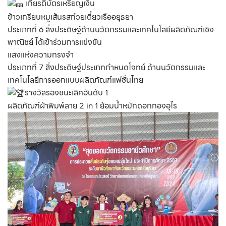
เกียรติบัตรเหรียญเงิน
ข้าวเกรียบหมูเส้นรสก๋วยเตี๋ยวเรืออยุธยา
ประเภทที่ 6 สิ่งประดิษฐ์ด้านนวัตกรรมและเทคโนโลยีผลิตภัณฑ์เชิง
พาณิชย์ ได้เข้าร่วมการแข่งขัน
แสงแห่งความทรงจำ
ประเภทที่ 7 สิ่งประดิษฐ์ประเภทกำหนดโจทย์ ด้านนวัตกรรมและ
เทคโนโลยีการออกแบบผลิตภัณฑ์แฟชั่นไทย
รางวัลรองชนะเลิศอันดับ 1
ผลิตภัณฑ์ผ้าพิมพ์ลาย 2 in 1 ย้อมน้ำหมักดอกทองอุไร