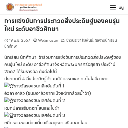
Skip
เมนู
to
content
การแข่งขันการประกวดสิ่งประดิษฐ์ของคนรุ่น
ใหม่ ระดับอาชีวศึกษา
19 พ.ย. 2567
Webmaster
ข่าวประชาสัมพันธ์
,
ผลงานนักเรียน
นักศึกษา
นักเรียน นักศึกษา เข้าร่วมการแข่งขันการประกวดสิ่งประดิษฐ์ของ
คนรุ่นใหม่ ระดับ อาชีวศึกษาจังหวัดพระนครศรีอยุธยา ประจำปี
2567 ได้รับรางวัล ดังต่อไปนี้
ประเภทที่ 4 สิ่งประดิษฐ์ด้านนวัตกรรมและเทคโนโลยีอาหาร
รางวัลรองชนะเลิศอันดับที่ 1
อัวลา อาลัว (ขนมอาลัวจากแป้งเหง้ากล้วยน้ำว้า)
รางวัลรองชนะเลิศอันดับที่ 2
หมกปลาเสริมดอกโสนและไข่ผำ
รางวัลรองชนะเลิศอันดับที่ 3
หมี่กรอบซอสก๋วยเตี๋ยวเรืออยุธยาเสริมดอกโสน