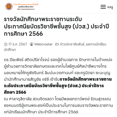
Skip
เมนู
to
content
รางวัลนักศึกษาพระราชทานระดับ
ประกาศนียบัตรวิชาชีพชั้นสูง (ปวส.) ประจำปี
การศึกษา 2566
17 ธ.ค. 2567
Webmaster
ข่าวประชาสัมพันธ์
,
ผลงานนักเรียน
นักศึกษา
ดร.ปิยะพัชร์ สถิตปรีชาโรจน์ รองผู้อำนวยการ รักษาการในตำแหน่ง
ผู้อำนวยการวิทยาลัยเกษตรและเทคโนโลยีศูนย์ศิลปาชีพบางไทร
มอบหมายให้ครูพัชรินทร์ ลิมปนะวงศานนท์ และครูนิตยา ชะนะบุญ
นำนักศึกษานายสัญชัย แซ่ลี เข้ารับ
รางวัลนักศึกษาพระราชทาน
ระดับประกาศนียบัตรวิชาชีพชั้นสูง (ปวส.) ประจำปีการ
ศึกษา 2566
ณ ศาลาดุสิดาลัย สวนจิตรลดา โดยมีพลเอกดาว์พงษ์ รัตนสุวรรณ
องคมนตรีผู้แทนพระองค์เป็นประธานในการมอบรางวัลพระราชทาน
แก่นักเรียนนักศึกษา ประจำปีการศึกษา 2566