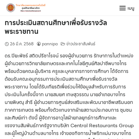
Skip
เมนู
to
content
การประเมินสถานศึกษาเพื่อรับรางวัล
พระราชทาน
26 มี.ค. 2568
pannipa
ข่าวประชาสัมพันธ์
ดร.ปิยะพัชร์ สถิตปรีชาโรจน์ รองผู้อำนวยการ รักษาการในตำแหน่ง
ผู้อำนวยการวิทยาลัยเกษตรและเทคโนโลยีศูนย์ศิลปาชีพบางไทร
พร้อมด้วยคณะผู้บริหาร ครูและบุคลากรทางการศึกษา ได้จัดการ
ต้อนรับคณะอนุกรรมการประเมินสถานศึกษาเพื่อรับรางวัล
พระราชทาน โดยได้รับเกียรติเพื่อร่วมให้ข้อมูลสำหรับการรับการ
ประเมินในครั้งนี้จาก นายสมยศ เกษสุวรรณ นายอำเภอบางไทร
นายพิษณุ สำรี ผู้อำนวยการศูนย์ส่งเสริมและพัฒนาอาชีพเสริมนอก
ภาคการเกษตร พร้อมทั้งตัวแทนจากฝ่ายสถานประกอบการ ชุมชน
และศิษย์เก่า ดังนี้ ผู้จัดการอาวุโสฝ่ายกลยุทธ์การศึกษาและ
แรงงานสัมพันธ์ภาครัฐจากบริษัท Central Restaurants Group
และผู้ใหญ่บ้านตำบลบางไทร เจ้าของกิจการน้ำพริกแม่นางบางไทร