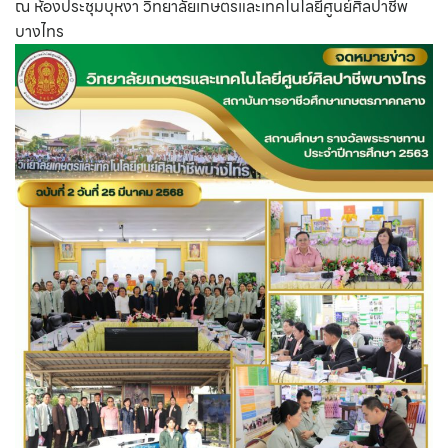
ณ ห้องประชุมบุหงา วิทยาลัยเกษตรและเทคโนโลยีศูนย์ศิลปาชีพ
บางไทร